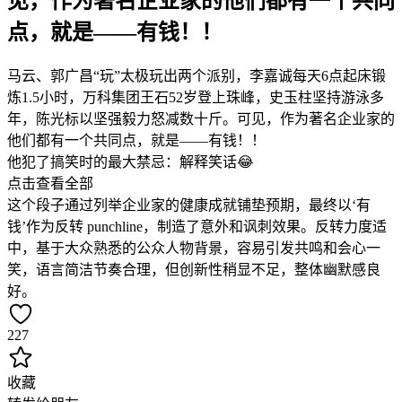
见，作为著名企业家的他们都有一个共同
点，就是——有钱！！
马云、郭广昌“玩”太极玩出两个派别，李嘉诚每天6点起床锻
炼1.5小时，万科集团王石52岁登上珠峰，史玉柱坚持游泳多
年，陈光标以坚强毅力怒减数十斤。可见，作为著名企业家的
他们都有一个共同点，就是——有钱！！
他犯了搞笑时的最大禁忌：解释笑话😂
点击查看全部
这个段子通过列举企业家的健康成就铺垫预期，最终以‘有
钱’作为反转 punchline，制造了意外和讽刺效果。反转力度适
中，基于大众熟悉的公众人物背景，容易引发共鸣和会心一
笑，语言简洁节奏合理，但创新性稍显不足，整体幽默感良
好。
227
收藏