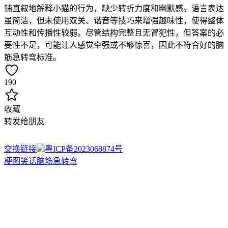
铺直叙地解释小猫的行为，缺少转折力度和幽默感。语言表达
虽简洁，但未使用双关、谐音等技巧来增强趣味性，使得整体
互动性和传播性较弱。尽管结构完整且无冒犯性，但答案的必
要性不足，可能让人感觉牵强或不够惊喜，因此不符合好的脑
筋急转弯标准。
190
收藏
转发给朋友
交换链接
粤ICP备2023068874号
梗图
笑话
脑筋急转弯
梗
图
笑
话
脑