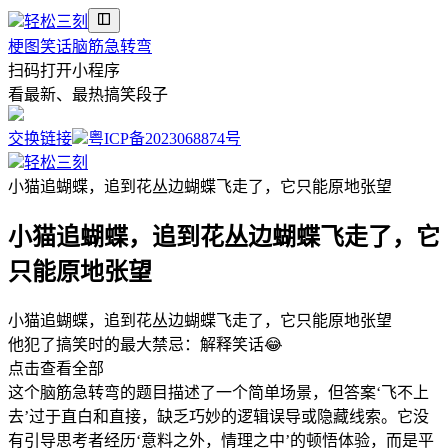
轻松三刻
梗图
笑话
脑筋急转弯
扫码打开小程序
看最新、最热搞笑段子
交换链接
粤ICP备2023068874号
轻松三刻
小猫追蝴蝶，追到花丛边蝴蝶飞走了，它只能原地张望
小猫追蝴蝶，追到花丛边蝴蝶飞走了，它
只能原地张望
小猫追蝴蝶，追到花丛边蝴蝶飞走了，它只能原地张望
他犯了搞笑时的最大禁忌：解释笑话😂
点击查看全部
这个脑筋急转弯的题目描述了一个简单场景，但答案‘飞不上
去’过于直白和直接，缺乏巧妙的逻辑误导或隐藏线索。它没
有引导思考者经历‘意料之外，情理之中’的顿悟体验，而是平